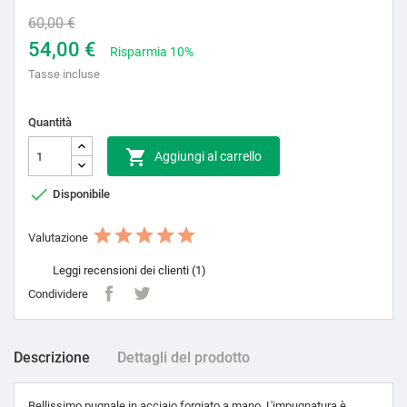
60,00 €
54,00 €
Risparmia 10%
Tasse incluse
Quantità

Aggiungi al carrello

Disponibile
Valutazione
Leggi recensioni dei clienti (1)
Condividere
Descrizione
Dettagli del prodotto
Bellissimo pugnale in acciaio forgiato a mano. L'impugnatura è