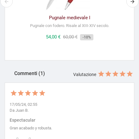
Pugnale medievale I
Pugnale con fodero. Risale al XIII-XIV secolo.
Prezzo
54,00 €
Prezzo
60,00 €
-10%
regolare
Commenti (1)
Valutazione
17/05/24, 02:55
Da Juan B.
Espectacular
Gran acabado y robusta.