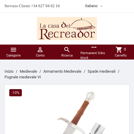

Servizio Clienti +34 627 94 02 16
Italiano
more_horiz



shopping_cart
0
Permanent links
Categorie
Conto
Ricerca
Carrello
block
Inizio
Medievale
Armamento Medievale
Spade medievali
Pugnale medievale VI
-10%