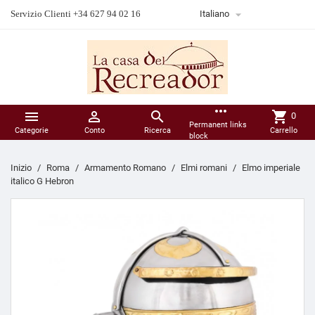

Servizio Clienti +34 627 94 02 16
Italiano
more_horiz



shopping_cart
0
Permanent links
Categorie
Conto
Ricerca
Carrello
block
Inizio
Roma
Armamento Romano
Elmi romani
Elmo imperiale
italico G Hebron