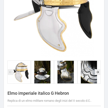
Elmo imperiale italico G Hebron
Replica di un elmo militare romano degli inizi del II secolo d.C..