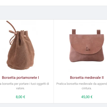
Borsetta portamonete I
Borsetta medievale II
a borsetta per portare i tuoi oggetti di
Pratica borsetta medievale da append
valore.
cintura.
Prezzo
8,00 €
Prezzo
45,00 €