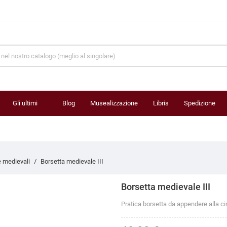
Gli ultimi
Blog
Musealizzazione
Libris
Spedizione
prodotti
e medievali
Borsetta medievale III
Borsetta medievale III
Pratica borsetta da appendere alla ci