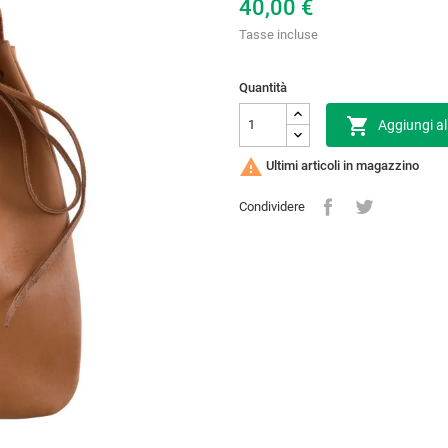
40,00 €
Tasse incluse
Quantità

Aggiungi al

Ultimi articoli in magazzino
Condividere