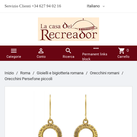

Servizio Clienti +34 627 94 02 16
Italiano
more_horiz



shopping_cart
0
Permanent links
Categorie
Conto
Ricerca
Carrello
block
Inizio
Roma
Gioielli e bigiotteria romana
Orecchini romani
Orecchini Persefone piccoli