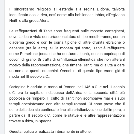
Il sincretismo religioso si estende alla regina Didone, talvolta
identificata con la dea, così come alla babilonese Ishtar, all'egiziana
Neith e alla greca Atena.
Le raffigurazioni di Tanit sono frequenti sulle monete cartaginesi,
dove la dea è vista con un'acconciatura di tipo mediterraneo, con un
diadema greco e con le corna tipiche di altre divinità ebraiche o
cananee (tra le altre). Sulla moneta qui sotto, Tanit è raffigurata
come Persefone (cosa che ha confuso alcuni), con un copricapo di
covoni di grano. Si tratta di un'influenza ellenistica che non altera il
motivo della rappresentazione, che rimane Tanit, ma ci aiuta a dare
un nome a questi orecchini. Orecchini di questo tipo erano già di
moda nel III secolo a.C..
Cartagine è caduta in mano ai Romani nel 146 a.C. e nel II secolo
d.C. era la capitale indiscussa dell'Africa e la seconda città più
popolosa dell'impero. Il culto di Tanit non scomparve mai e i suoi
templi coesistevano con altri templi romani. Ci sono prove che il
culto della dea sia continuato fino alla cristianizzazione dell'impero, a
partire dal II secolo d.C., come le statue e le altre rappresentazioni
trovate a Ibiza, in Spagna.
Questa replica è realizzata interamente in ottone.