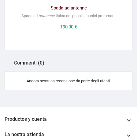
Spada ad antenne
Spada ad
antennae
tipica dei popoli ispanici preromani.
Prezzo
190,00 €
Commenti (0)
Ancora nessuna recensione da parte degli utenti.
Productos y cuenta

La nostra azienda
