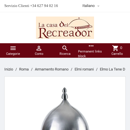

Servizio Clienti +34 627 94 02 16
Italiano
more_horiz



shopping_cart
0
Permanent links
Categorie
Conto
Ricerca
Carrello
block
Inizio
Roma
Armamento Romano
Elmi romani
Elmo La Tene D