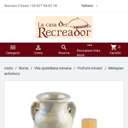

Servizio Clienti +34 627 94 02 16
Italiano
more_horiz



shopping_cart
0
Permanent links
Categorie
Conto
Ricerca
Carrello
block
Inizio
Roma
Vita quotidiana romana
Profumi romani
Metopian
anforisco