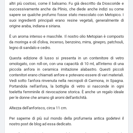
altri più costosi, come il balsamo. Fu già descritto da Dioscoride e
successivamente anche da Plinio, che diede anche indizi su come
sapere se qualche profumo fosse stato mescolato con Metopico. I
suoi ingredienti principali erano resine vegetali, generalmente di
origine araba, indiana e siriana.
È un aroma intenso e maschile. Il nostro olio Metopian è composto
da moringa e oli d'oliva, incenso, benzoino, mirra, ginepro, patchouli,
legno di sandalo e cedro.
Questa edizione di lusso si presenta in un contenitore di vetro
omologato, con roll-on, con una capacità di 10 ml, all'interno di una
piccola anfora in ceramica imitazione alabastro. Questi piccoli
contenitori erano chiamati anfore e potevano essere di vari materiali.
Vedi sotto l'anfora rinvenuta nella necropoli di Carmona, in Spagna.
Portandola nell'anfora, la bottiglia di vetro si nasconde in ogni
toeletta femminile di rievocazione storica. È anche un regalo ideale
per le donne che amano gli aromi dell'antichità.
Altezza dell'anforisco, circa 11 cm.
Per saperne di più sul mondo della profumeria antica godetevi
il
nostro post de blog
ad essa dedicato.