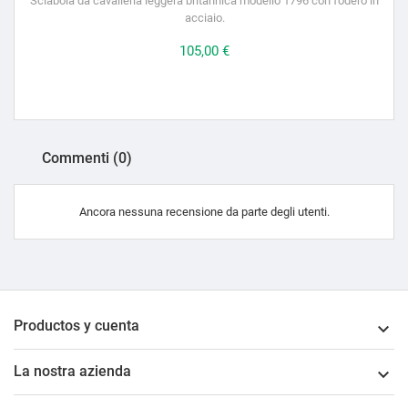
Sciabola da cavalleria leggera britannica modello 1796 con fodero in
acciaio.
Prezzo
105,00 €
Commenti (0)
Ancora nessuna recensione da parte degli utenti.
Productos y cuenta

La nostra azienda
