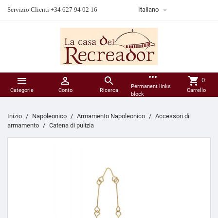

Servizio Clienti +34 627 94 02 16
Italiano
more_horiz



shopping_cart
0
Permanent links
Categorie
Conto
Ricerca
Carrello
block
Inizio
Napoleonico
Armamento Napoleonico
Accessori di
armamento
Catena di pulizia