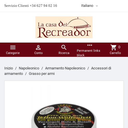

Servizio Clienti +34 627 94 02 16
Italiano
more_horiz



shopping_cart
0
Permanent links
Categorie
Conto
Ricerca
Carrello
block
Inizio
Napoleonico
Armamento Napoleonico
Accessori di
armamento
Grasso per armi