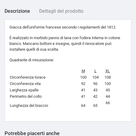
Descrizione
Dettagli del prodotto
Giacca dell'uniforme francese secondo i regolamenti del 1812.
È realizzato in morbido panno di lana con fodera interna in cotone
bianco. Mancano bottoni e insegne, quindi il rievocatore può
installare quelli di sua scelta.
Quadrante di misurazione:
M
L
XL
Circonferenza torace
100
104
108
Circonferenza vita
92
96
100
Larghezza spalle
41
43
45
Perimetro del collo
41
42
44
66
Lunghezza del braccio
64
65
Potrebbe piacerti anche