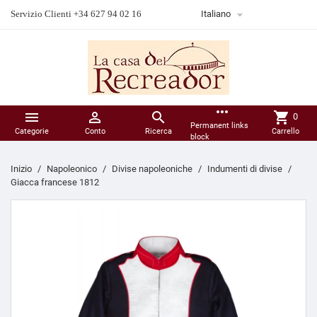

Servizio Clienti +34 627 94 02 16
Italiano
more_horiz



shopping_cart
0
Permanent links
Categorie
Conto
Ricerca
Carrello
block
Inizio
Napoleonico
Divise napoleoniche
Indumenti di divise
Giacca francese 1812