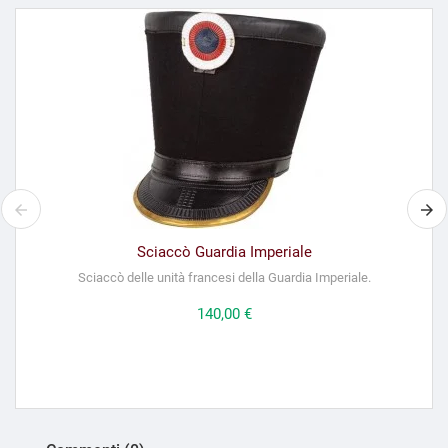
Sciaccò Guardia Imperiale
Sciaccò delle unità francesi della Guardia Imperiale.
Prezzo
140,00 €