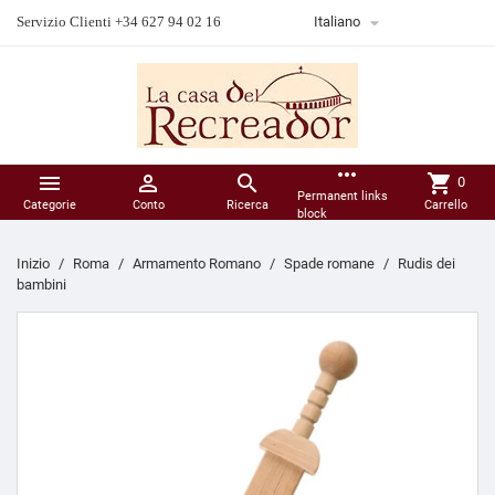

Servizio Clienti +34 627 94 02 16
Italiano
more_horiz



shopping_cart
0
Permanent links
Categorie
Conto
Ricerca
Carrello
block
Inizio
Roma
Armamento Romano
Spade romane
Rudis dei
bambini