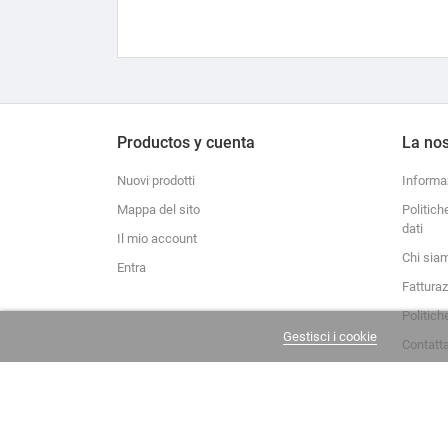
Productos y cuenta
La nos
Nuovi prodotti
Informa
Mappa del sito
Politich
dati
Il mio account
Chi sia
Entra
Fattura
Politich
Gestisci i cookie
Contatt
La Casa del Recreador © 2020-2026. Tutti i diritti riservati.