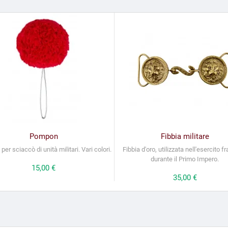
Pompon
Fibbia militare
er sciaccò di unità militari. Vari colori.
Fibbia d'oro, utilizzata nell'esercito 
durante il Primo Impero.
Prezzo
15,00 €
Prezzo
35,00 €