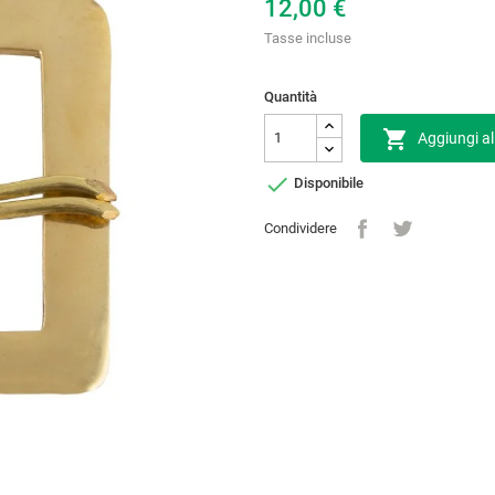
12,00 €
Tasse incluse
Quantità

Aggiungi al

Disponibile
Condividere