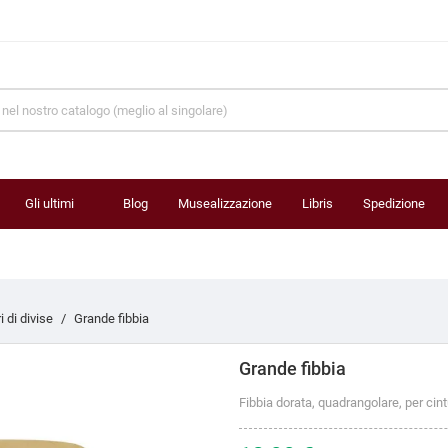
Gli ultimi
Blog
Musealizzazione
Libris
Spedizione
prodotti
 di divise
Grande fibbia
Grande fibbia
Fibbia dorata, quadrangolare, per cint