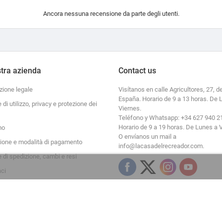
Ancora nessuna recensione da parte degli utenti.
tra azienda
Contact us
zione legale
Visítanos en calle Agricultores, 27, de
España. Horario de 9 a 13 horas. De 
e di utilizzo, privacy e protezione dei
Viernes.
Teléfono y Whatsapp: +34 627 940 2
Horario de 9 a 19 horas. De Lunes a 
mo
O envíanos un mail a
zione e modalità di pagamento
info@lacasadelrecreador.com.
e di spedizione, cambi e resi
aci