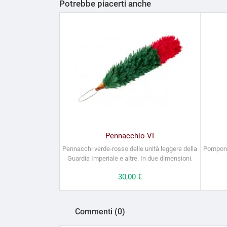
Potrebbe piacerti anche
Pennacchio VI
Pennacchi verde-rosso delle unità leggere della
Pompon p
Guardia Imperiale e altre. In due dimensioni.
Prezzo
30,00 €
Commenti (0)