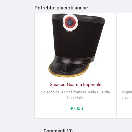
Potrebbe piacerti anche
Sciaccò Guardia Imperiale
Sciaccò delle unità francesi della Guardia
Cinghia
Imperiale.
piast
Prezzo
140,00 €
Commenti (0)