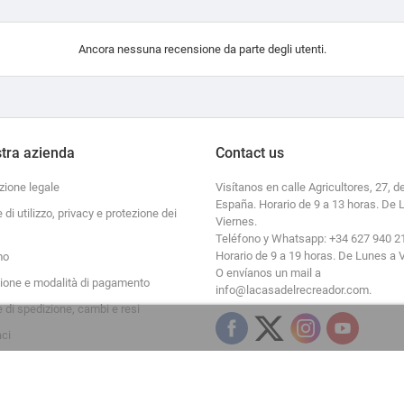
Ancora nessuna recensione da parte degli utenti.
tra azienda
Contact us
zione legale
Visítanos en calle Agricultores, 27, de
España. Horario de 9 a 13 horas. De 
e di utilizzo, privacy e protezione dei
Viernes.
Teléfono y Whatsapp: +34 627 940 2
Horario de 9 a 19 horas. De Lunes a 
mo
O envíanos un mail a
zione e modalità di pagamento
info@lacasadelrecreador.com.
e di spedizione, cambi e resi
aci