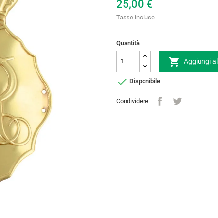
25,00 €
Tasse incluse
Quantità

Aggiungi al

Disponibile
Condividere