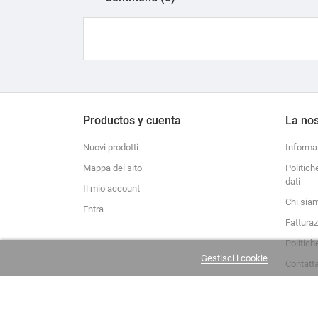
Productos y cuenta
La nos
Nuovi prodotti
Informa
Mappa del sito
Politich
dati
Il mio account
Chi sia
Entra
Fattura
Politich
Gestisci i cookie
Contatt
La Casa del Recreador © 2020-2026. Tutti i diritti riservati.