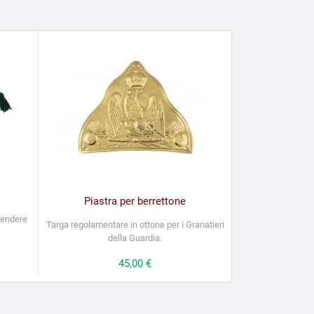
Piastra per berrettone
pendere
Targa regolamentare in ottone per i Granatieri
della Guardia.
Prezzo
45,00 €