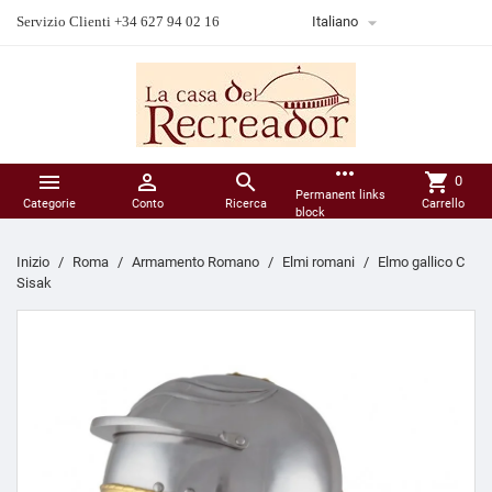

Servizio Clienti +34 627 94 02 16
Italiano
more_horiz



shopping_cart
0
Permanent links
Categorie
Conto
Ricerca
Carrello
block
Inizio
Roma
Armamento Romano
Elmi romani
Elmo gallico C
Sisak