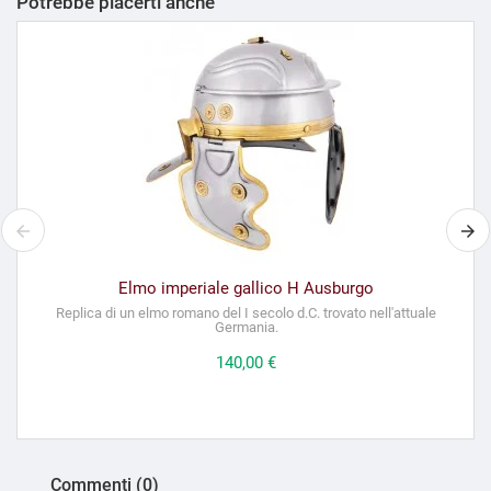
Potrebbe piacerti anche
Elmo imperiale gallico H Ausburgo
Replica di un elmo romano del I secolo d.C. trovato nell'attuale
Germania.
Prezzo
140,00 €
Commenti (0)