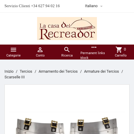

Servizio Clienti +34 627 94 02 16
Italiano
more_horiz



shopping_cart
0
Permanent links
Categorie
Conto
Ricerca
Carrello
block
Inizio
Tercios
Armamento dei Tercios
Armature dei Tercios
Scarselle III