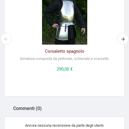
Corsaletto spagnolo
Armatura composta da pettorale, schienale e scarselle.
Prezzo
290,00 €
Commenti (0)
Ancora nessuna recensione da parte degli utenti.