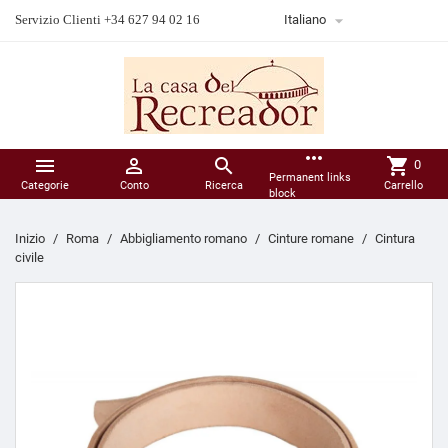

Servizio Clienti +34 627 94 02 16
Italiano
more_horiz



shopping_cart
0
Permanent links
Categorie
Conto
Ricerca
Carrello
block
Inizio
Roma
Abbigliamento romano
Cinture romane
Cintura
civile