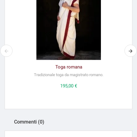
Toga romana
Tradizionale toga da magistrato romano.
Prezzo
195,00 €
Commenti (0)