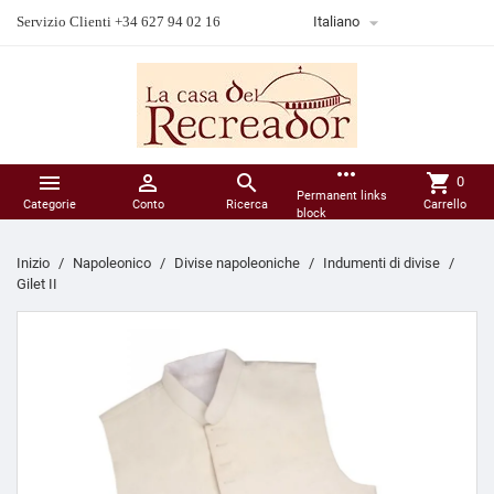

Servizio Clienti +34 627 94 02 16
Italiano
more_horiz



shopping_cart
0
Permanent links
Categorie
Conto
Ricerca
Carrello
block
Inizio
Napoleonico
Divise napoleoniche
Indumenti di divise
Gilet II