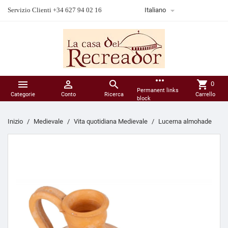

Servizio Clienti +34 627 94 02 16
Italiano
more_horiz



shopping_cart
0
Permanent links
Categorie
Conto
Ricerca
Carrello
block
Inizio
Medievale
Vita quotidiana Medievale
Lucerna almohade