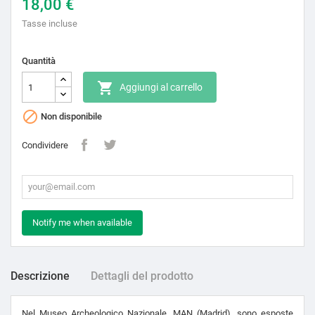
18,00 €
Tasse incluse
Quantità

Aggiungi al carrello

Non disponibile
Condividere
Notify me when available
Descrizione
Dettagli del prodotto
Nel Museo Archeologico Nazionale, MAN (Madrid), sono esposte