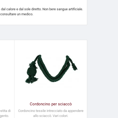
dal calore e dal sole diretto. Non bere sangue artificiale.
e consultare un medico.
Cordoncino per sciaccò
stita di
Cordoncino tessile intrecciato da appendere
rgento.
allo sciaccò. Vari colori.