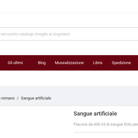
Gli ultimi
Blog
Musealizzazione
Libris
Spedizione
prodotti
 romano
Sangue artificiale
Sangue artificiale
Flacone da 450 ml di sangue finto per 