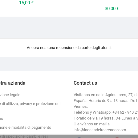
Prezzo
15,00 €
Prezzo
30,00 €
Ancora nessuna recensione da parte degli utenti.
tra azienda
Contact us
zione legale
Visítanos en calle Agricultores, 27, de
España. Horario de 9 a 13 horas. De 
e di utilizzo, privacy e protezione dei
Viernes.
Teléfono y Whatsapp: +34 627 940 2
Horario de 9 a 19 horas. De Lunes a 
mo
O envíanos un mail a
zione e modalità di pagamento
info@lacasadelrecreador.com.
e di spedizione, cambi e resi