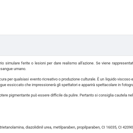
ario simulare ferite o lesioni per dare realismo all'azione. Se viene rappresent
di sangue umano.
 sicura per qualsiasi evento ricreativo o produzione culturale. È un liquido viscos
ngue essiccato che impressionerà gli spettatori e apparirà spettacolare in fotogra
otere pigmentante può essere difficile da pulire. Pertanto si consiglia cautela nel
, trietanolamina, diazolidinil urea, metilparaben, propilparaben, CI 16035, CI 42090