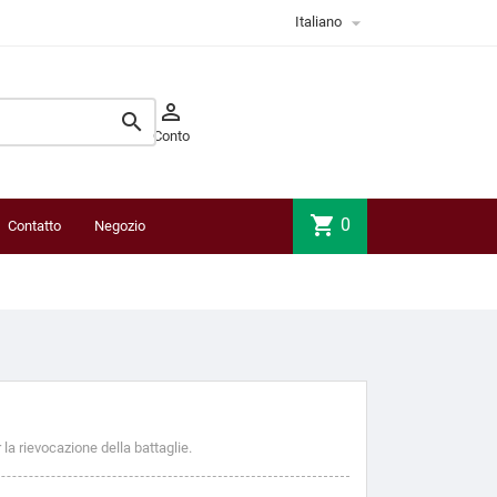

Italiano


Conto
shopping_cart
0
Contatto
Negozio
fisico
la rievocazione della battaglie.