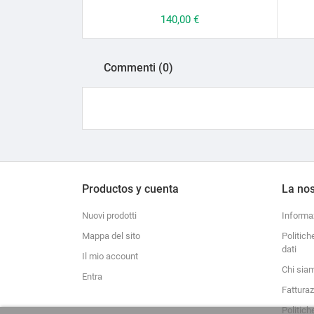
Prezzo
140,00 €
Commenti (0)
Productos y cuenta
La nos
Nuovi prodotti
Informa
Mappa del sito
Politich
dati
Il mio account
Chi sia
Entra
Fattura
Politich