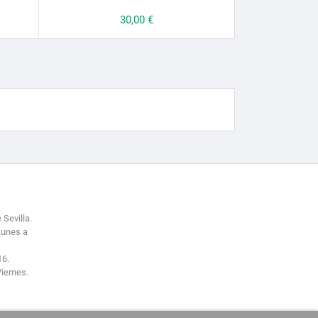
Prezzo
30,00 €
 Sevilla.
Lunes a
16.
Viernes.