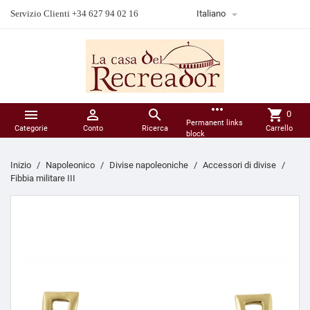

Servizio Clienti +34 627 94 02 16
Italiano
more_horiz



shopping_cart
0
Permanent links
Categorie
Conto
Ricerca
Carrello
block
Inizio
Napoleonico
Divise napoleoniche
Accessori di divise
Fibbia militare III