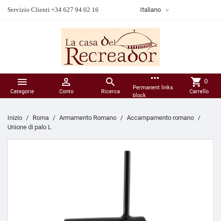

Servizio Clienti +34 627 94 02 16
Italiano
more_horiz



shopping_cart
0
Permanent links
Categorie
Conto
Ricerca
Carrello
block
Inizio
Roma
Armamento Romano
Accampamento romano
Unione di palo L