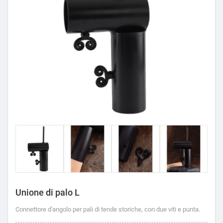
Unione di palo L
Connettore d'angolo per pali di tende storiche, con due viti e punta.