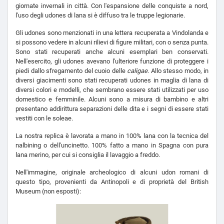
giornate invernali in città. Con l'espansione delle conquiste a nord,
l'uso degli udones di lana si è diffuso tra le truppe legionarie.
Gli udones sono menzionati in una lettera recuperata a Vindolanda e
si possono vedere in alcuni rilievi di figure militari, con o senza punta.
Sono stati recuperati anche alcuni esemplari ben conservati.
Nell'esercito, gli udones avevano l'ulteriore funzione di proteggere i
piedi dallo sfregamento del cuoio delle
caligae
. Allo stesso modo, in
diversi giacimenti sono stati recuperati udones in maglia di lana di
diversi colori e modelli, che sembrano essere stati utilizzati per uso
domestico e femminile. Alcuni sono a misura di bambino e altri
presentano addirittura separazioni delle dita e i segni di essere stati
vestiti con le soleae.
La nostra replica è lavorata a mano in 100% lana con la tecnica del
nalbining o dell'uncinetto. 100% fatto a mano in Spagna con pura
lana merino, per cui si consiglia il lavaggio a freddo.
Nell'immagine, originale archeologico di alcuni udon romani di
questo tipo, provenienti da Antinopoli e di proprietà del British
Museum (non esposti):