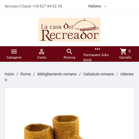

Servizio Clienti +34 627 94 02 16
Italiano
more_horiz



shopping_cart
0
Permanent links
Categorie
Conto
Ricerca
Carrello
block
Inizio
Roma
Abbigliamento romano
Calzature romane
Udones
II