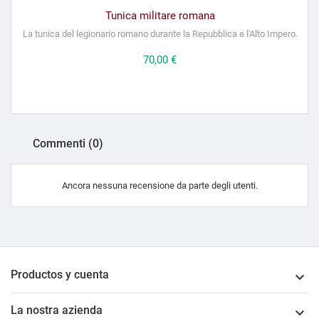
Tunica militare romana
La tunica del legionario romano durante la Repubblica e l'Alto Impero.
Prezzo
70,00 €
Commenti (0)
Ancora nessuna recensione da parte degli utenti.
Productos y cuenta

La nostra azienda
