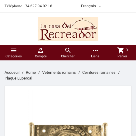

Téléphone +34 627 94 02 16
Français



more_horiz
shopping_cart
0
Catégories
Compte
Chercher
Liens
Panier
Accueuil
Rome
Vêtements romains
Ceintures romaines
Plaque Lupercal