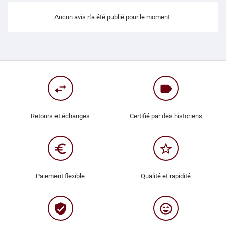
Aucun avis n'a été publié pour le moment.
swap_horiz
label
Retours et échanges
Certifié par des historiens
euro_symbol
star_border
Paiement flexible
Qualité et rapidité
verified_user
sentiment_very_satisfied