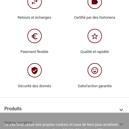
swap_horiz
label
Retours et échanges
Certifié par des historiens
euro_symbol
star_border
Paiement flexible
Qualité et rapidité
verified_user
sentiment_very_satisfied
Sécurité des donnés
Satisfaction garantie
Produits

Notre société

Ce site Web utilise ses propres cookies et ceux de tiers pour améliorer