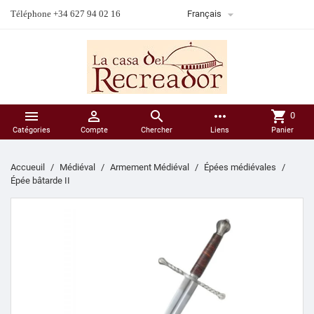

Téléphone +34 627 94 02 16
Français



more_horiz
shopping_cart
0
Catégories
Compte
Chercher
Liens
Panier
Accueuil
Médiéval
Armement Médiéval
Épées médiévales
Épée bâtarde II