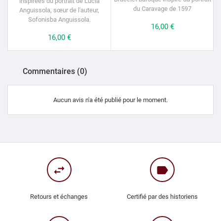
inspirées du portrait de Lucia
du Caravage de 1597
Anguissola, sœur de l'auteur,
Sofonisba Anguissola.
Prix
16,00 €
Prix
16,00 €
Commentaires (0)
Aucun avis n'a été publié pour le moment.
swap_horiz
label
Retours et échanges
Certifié par des historiens