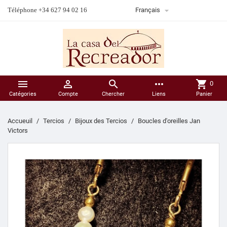

Téléphone +34 627 94 02 16
Français



more_horiz
shopping_cart
0
Catégories
Compte
Chercher
Liens
Panier
Accueuil
Tercios
Bijoux des Tercios
Boucles d'oreilles Jan
Victors