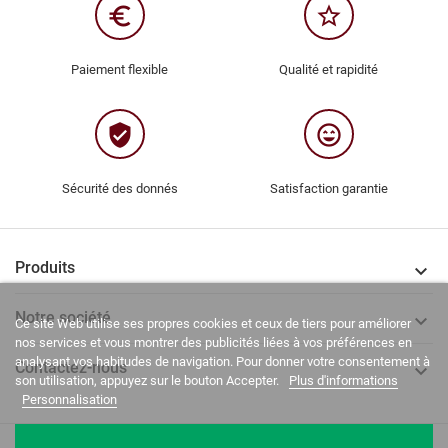
euro_symbol
star_border
Paiement flexible
Qualité et rapidité
verified_user
sentiment_very_satisfied
Sécurité des donnés
Satisfaction garantie
Produits

Notre société

Ce site Web utilise ses propres cookies et ceux de tiers pour améliorer
nos services et vous montrer des publicités liées à vos préférences en
analysant vos habitudes de navigation. Pour donner votre consentement à
Contactez-nous

son utilisation, appuyez sur le bouton Accepter.
Plus d'informations
Personnalisation