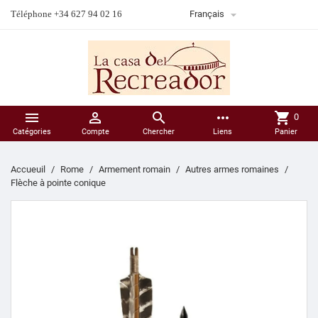

Téléphone +34 627 94 02 16
Français



more_horiz
shopping_cart
0
Catégories
Compte
Chercher
Liens
Panier
Accueuil
Rome
Armement romain
Autres armes romaines
Flèche à pointe conique