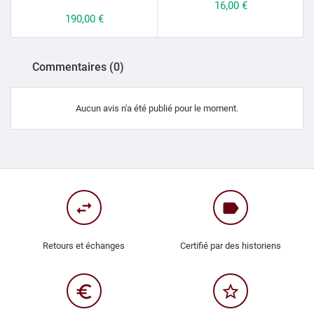
Prix
16,00 €
Prix
190,00 €
Commentaires (0)
Aucun avis n'a été publié pour le moment.
swap_horiz
label
Retours et échanges
Certifié par des historiens
euro_symbol
star_border