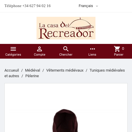

Téléphone +34 627 94 02 16
Français



more_horiz
shopping_cart
0
Catégories
Compte
Chercher
Liens
Panier
Accueuil
Médiéval
Vêtements médiévaux
Tuniques médiévales
et autres
Pèlerine