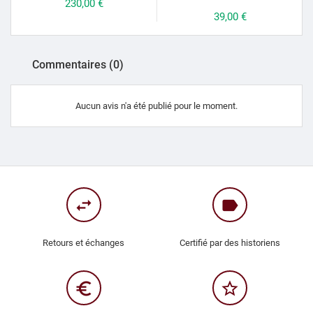
Prix
230,00 €
Prix
39,00 €
Commentaires (0)
Aucun avis n'a été publié pour le moment.
swap_horiz
label
Retours et échanges
Certifié par des historiens
euro_symbol
star_border