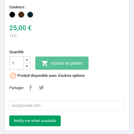
Couleurs
Noir
Marron
Gris
azulado
25,00 €
TTC
Quantité

Ajouter au panier

Produit disponible avec d'autres options
Partager
Notify me when available