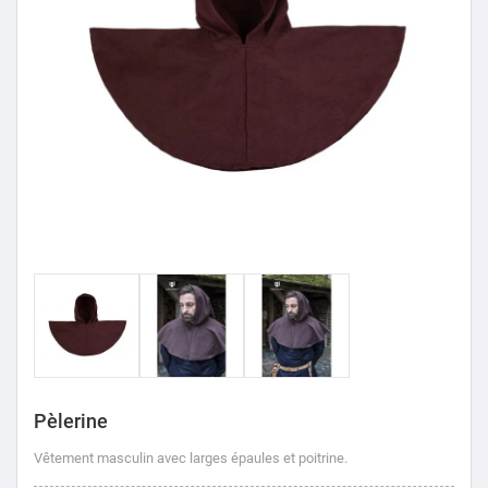
Pèlerine
Vêtement masculin avec larges épaules et poitrine.