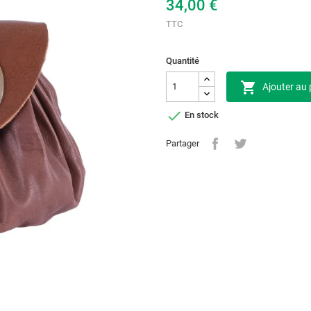
34,00 €
TTC
Quantité

Ajouter au 

En stock
Partager