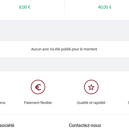
Prix
8,00 €
Prix
40,00 €
Aucun avis n'a été publié pour le moment.
euro_symbol
star_border
iens
Paiement flexible
Qualité et rapidité
société
Contactez-nous