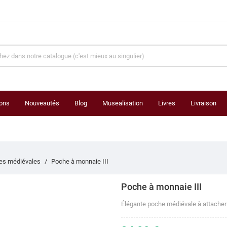
ons
Nouveautés
Blog
Musealisation
Livres
Livraison
res médiévales
Poche à monnaie III
Poche à monnaie III
Élégante poche médiévale à attacher 