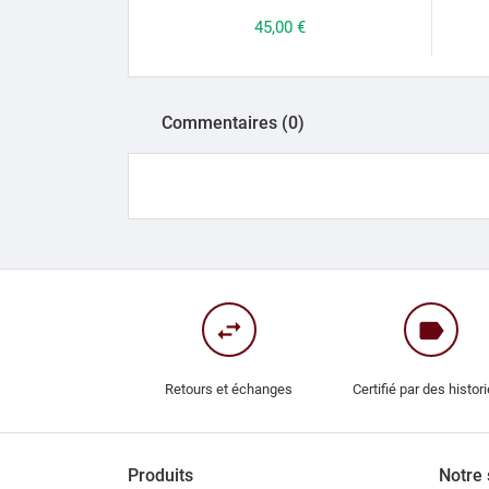
Prix
45,00 €
Commentaires (0)
swap_horiz
label
Retours et échanges
Certifié par des histor
Produits
Notre 