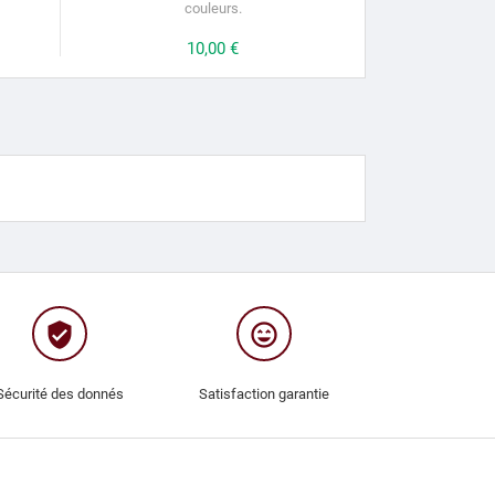
couleurs.
Prix
10,00 €
verified_user
sentiment_very_satisfied
Sécurité des donnés
Satisfaction garantie