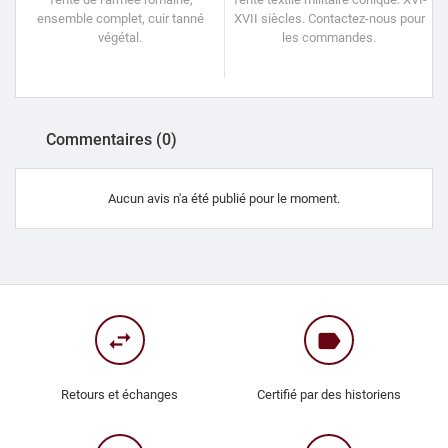
ensemble complet, cuir tanné
XVII siècles. Contactez-nous pour
végétal.
les commandes.
Commentaires (0)
Aucun avis n'a été publié pour le moment.
swap_horiz
label
Retours et échanges
Certifié par des historiens