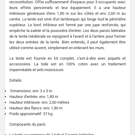
reconstitution. Offre suffisamment d'espace pour 3 occupants avec
leurs effets personnels et leur équipement. Il a une hauteur
intérieure généreuse d'env. 1,80 m sur les côtés et env. 2,60 m au
centre. Le tente est orné d'un lambrequin qui longe tout le périmètre
supérieur. Le bord inférieur est fermé par une jupe renforcée, qui
empêche la saleté et la poussière d'entrer. Les deux parois latérales
de la tente médiévale se rejoignent à l'avant et à l'arrière pour former
les deux entrées de la tente. Bien entendu, il peut également être
utilisé comme auvent, simplement en enlevant les murs.
La tente est fournie en kit complet, c'est-à-dire avec piquets et
accessoires. La toile est en 100% coton avec un traitement
imperméable et anti-moisissure.
Détails:
Dimensions: env. 3 x 3 m
Hauteur d'entrée: env. 1,80 m
Hauteur intérieure: env. 2,60 mètres
Hauteur des flancs: env. 1,80 m
Poids approximatif: 37 kg
Composants du pack:
La tente se compose de 1 toit et 2 parois latérales