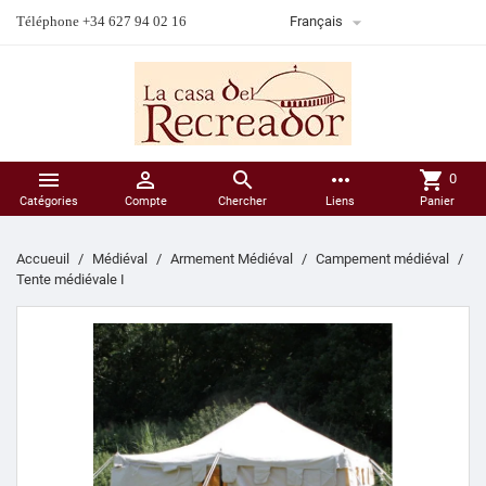

Téléphone +34 627 94 02 16
Français



more_horiz
shopping_cart
0
Catégories
Compte
Chercher
Liens
Panier
Accueuil
Médiéval
Armement Médiéval
Campement médiéval
Tente médiévale I