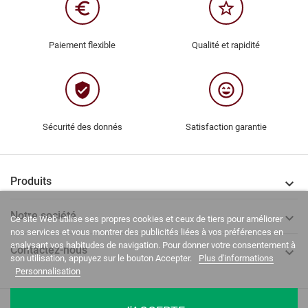
euro_symbol
star_border
Paiement flexible
Qualité et rapidité
verified_user
sentiment_very_satisfied
Sécurité des donnés
Satisfaction garantie
Produits

Notre société

Ce site Web utilise ses propres cookies et ceux de tiers pour améliorer
nos services et vous montrer des publicités liées à vos préférences en
analysant vos habitudes de navigation. Pour donner votre consentement à
Contactez-nous

son utilisation, appuyez sur le bouton Accepter.
Plus d'informations
Personnalisation
La Casa del Recreador © 2020-2026. Tous droits réservés.