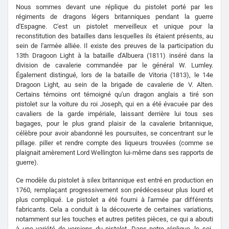
Nous sommes devant une réplique du pistolet porté par les
régiments de dragons légers britanniques pendant la guerre
d'Espagne. C'est un pistolet merveilleux et unique pour la
reconstitution des batailles dans lesquelles ils étaient présents, au
sein de l'armée alliée. Il existe des preuves de la participation du
13th Dragoon Light à la bataille d'Albuera (1811) inséré dans la
division de cavalerie commandée par le général W. Lumley.
Également distingué, lors de la bataille de Vitoria (1813), le 14e
Dragoon Light, au sein de la brigade de cavalerie de V. Alten.
Certains témoins ont témoigné qu'un dragon anglais a tiré son
pistolet sur la voiture du roi Joseph, qui en a été évacuée par des
cavaliers de la garde impériale, laissant derrière lui tous ses
bagages, pour le plus grand plaisir de la cavalerie britannique,
célèbre pour avoir abandonné les poursuites, se concentrant sur le
pillage. piller et rendre compte des liqueurs trouvées (comme se
plaignait amèrement Lord Wellington lui-même dans ses rapports de
guerre).
Ce modèle du pistolet à silex britannique est entré en production en
1760, remplaçant progressivement son prédécesseur plus lourd et
plus compliqué. Le pistolet a été fourni à l'armée par différents
fabricants. Cela a conduit à la découverte de certaines variations,
notamment sur les touches et autres petites pièces, ce qui a abouti
à une variété de versions du pistolet. Dans notre réplique, le soi-