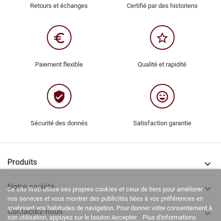
Retours et échanges
Certifié par des historiens
euro_symbol
star_border
Paiement flexible
Qualité et rapidité
verified_user
sentiment_very_satisfied
Sécurité des donnés
Satisfaction garantie
Produits

Notre société

Ce site Web utilise ses propres cookies et ceux de tiers pour améliorer
nos services et vous montrer des publicités liées à vos préférences en
analysant vos habitudes de navigation. Pour donner votre consentement à
Contactez-nous

son utilisation, appuyez sur le bouton Accepter.
Plus d'informations