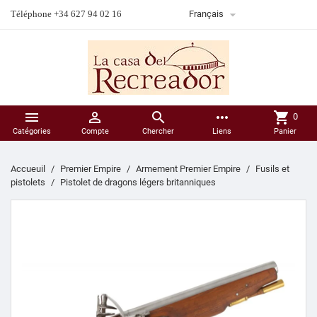

Téléphone +34 627 94 02 16
Français



more_horiz
shopping_cart
0
Catégories
Compte
Chercher
Liens
Panier
Accueuil
Premier Empire
Armement Premier Empire
Fusils et
pistolets
Pistolet de dragons légers britanniques