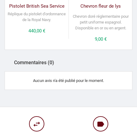
Pistolet British Sea Service
Chevron fleur de lys
Réplique du pistolet d'ordonnance
Chevron doré réglementaire pour
de la Royal Navy.
petit uniforme espagnol.
Disponible en or ou en argent.
Prix
440,00 €
Prix
9,00 €
Commentaires (0)
Aucun avis n'a été publié pour le moment.
swap_horiz
label