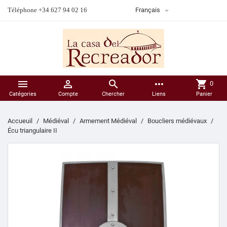

Téléphone +34 627 94 02 16
Français



more_horiz
shopping_cart
0
Catégories
Compte
Chercher
Liens
Panier
Accueuil
Médiéval
Armement Médiéval
Boucliers médiévaux
Écu triangulaire II