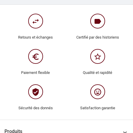
swap_horiz
label
Retours et échanges
Certifié par des historiens
euro_symbol
star_border
Paiement flexible
Qualité et rapidité
verified_user
sentiment_very_satisfied
Sécurité des donnés
Satisfaction garantie
Produits
