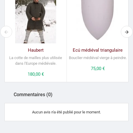
Haubert
Ecú médiéval triangulaire
La cotte de mailles plus utilisée
Bouclier médiéval vierge à peindre.
M
dans l'Europe médiévale.
Prix
75,00 €
Prix
180,00 €
Commentaires (0)
Aucun avis n'a été publié pour le moment.