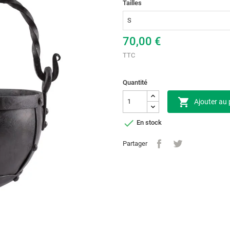
Tailles
70,00 €
TTC
Quantité

Ajouter au 

En stock
Partager