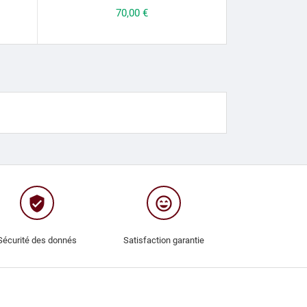
Prix
70,00 €
verified_user
sentiment_very_satisfied
Sécurité des donnés
Satisfaction garantie