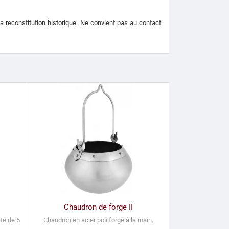
la reconstitution historique.
Ne convient pas au contact
Chaudron de forge II
té de 5
Chaudron en acier poli forgé à la main.