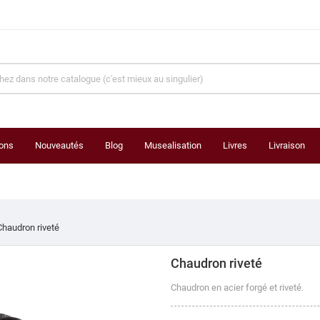
ons
Nouveautés
Blog
Musealisation
Livres
Livraison
Chaudron riveté
Chaudron riveté
Chaudron en acier forgé et riveté.