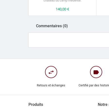
château ou
camp médiéval.
Prix
140,00 €
Commentaires (0)
swap_horiz
label
Retours et échanges
Certifié par des histor
Produits
Notre 