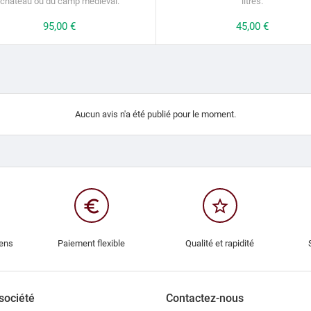
château ou du camp médiéval.
litres.
Prix
95,00 €
Prix
45,00 €
Aucun avis n'a été publié pour le moment.
euro_symbol
star_border
iens
Paiement flexible
Qualité et rapidité
société
Contactez-nous