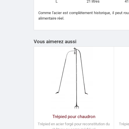
L
21 litres
41
Comme l'acier est complètement historique, il peut rouil
alimentaire réel.
Vous aimerez aussi
Trépied pour chaudron
Trépied en acier forgé pour reconstitution
du
Trépie