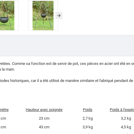
vetées.
Comme sa fonction est de servir de pot, ces pièces en acier ont été en ou
 la main.
iodes historiques, car il a été utilisé de manière similaire et fabriqué pendant
mètre
Hauteur avec poignée
Poids
Poids à l'expéd
 cm
23 cm
2,7 kg
3,2 kg
 cm
43 cm
3,9 kg
4,5 kg