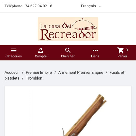

Téléphone +34 627 94 02 16
Français



more_horiz
shopping_cart
0
Catégories
Compte
Chercher
Liens
Panier
Accueuil
Premier Empire
Armement Premier Empire
Fusils et
pistolets
Tromblon