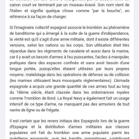
canon court se terminant par un museau évasé. Son nom vient de
l'italien et signifie quelque chose comme "par la bouche", en
référence à sa façon de charger.
Si l'imaginaire collectif espagnol associe le tromblon au phénomène
de banditisme qui a émergé à la suite de la guerre d'indépendance,
la vérité est qu'il s'agit d'une arme militaire, dont il existe différentes
versions, selon les nations ou les corps. Son utilisation était très
répandue dans les régiments de cavalerie et aussi dans la marine,
car il y avait un besoin d'armes à feu puissantes, faciles à manipuler,
pratiques dans des espaces confinés et sans avoir besoin d'une
longue portée, puisqu'elles étaient utilisées par leurs propres
moyens. matelotage dans les opérations de défense ou de collision
(les marines utilisaient leurs mousquets réglementaires). L'Armada
espagnole a acquis une grande quantité de ces armes tout au long
du 18ème siècle, étant classée dans les ordonnances royales
comme Tromblon de Bord. La Royal Navy a également fait un usage
intensif de ce type d'arme, ne manquant pas des armuriers de tout
navire de ligne ou de frégate.
Il est certain que les revers initiaux des Espagnols lors de la guerre
d'Espagne et la distribution d'armes militaires aux classes
populaires ont fait du tromblon une arme populaire parmi les
guérilleros espagnols, puis les bandits romantiques, contribuant