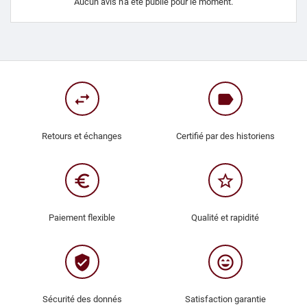
Aucun avis n'a été publié pour le moment.
swap_horiz
label
Retours et échanges
Certifié par des historiens
euro_symbol
star_border
Paiement flexible
Qualité et rapidité
verified_user
sentiment_very_satisfied
Sécurité des donnés
Satisfaction garantie