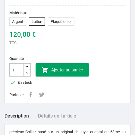
Matériaux
Argent
Laiton
Plaqué en or
120,00 €
TTC
Quantité

Ajouter au panier

En stock
Partager
Description
Détails de l'article
précieux C
ollier basé sur un original de style oriental du 6ème au