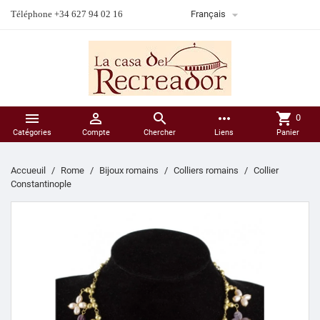

Téléphone +34 627 94 02 16
Français



more_horiz
shopping_cart
0
Catégories
Compte
Chercher
Liens
Panier
Accueuil
Rome
Bijoux romains
Colliers romains
Collier
Constantinople