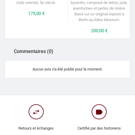
style oriental, 5e siècle.
byzantin, composé de laiton, jade,
aventurines et perles de rivière.
Prix
175,00 €
Basé sur un original exposé à
Berlin au Altes Museum.
Prix
200,00 €
Commentaires (0)
Aucun avis n'a été publié pour le moment.
swap_horiz
label
Retours et échanges
Certifié par des historiens