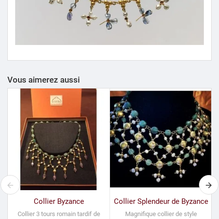
Vous aimerez aussi
Collier Byzance
Collier Splendeur de Byzance
Collier 3 tours romain tardif de
Magnifique collier de style
B