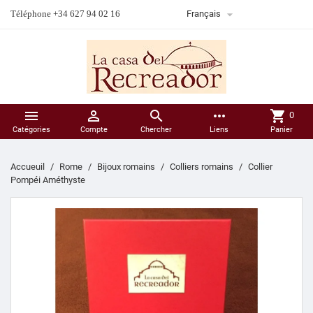

Téléphone +34 627 94 02 16
Français



more_horiz
shopping_cart
0
Catégories
Compte
Chercher
Liens
Panier
Accueuil
Rome
Bijoux romains
Colliers romains
Collier
Pompéi Améthyste