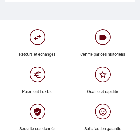
swap_horiz
label
Retours et échanges
Certifié par des historiens
euro_symbol
star_border
Paiement flexible
Qualité et rapidité
verified_user
sentiment_very_satisfied
Sécurité des donnés
Satisfaction garantie