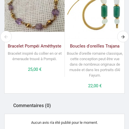
Bracelet Pompéi Améthyste
Boucles d'oreilles Trajana
Bracelet inspiré du collier en or et
Boucle d'oreille romaine classique,
émeraude trouvé à Pompéi.
cette conception peut être vue
dans de nombreux originaux de
Prix
25,00 €
musée et dans les portraits d'Al
Fayum.
Prix
22,00 €
Commentaires (0)
Aucun avis n'a été publié pour le moment.