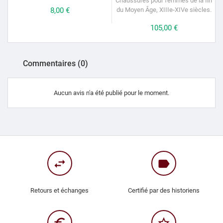
Chaussures pour femmes de la fin
C
Prix
8,00 €
du Moyen Âge, XIIIe-XIVe siècles.
Prix
105,00 €
Commentaires (0)
Aucun avis n'a été publié pour le moment.
swap_horiz
label
Retours et échanges
Certifié par des historiens
euro_symbol
star_border