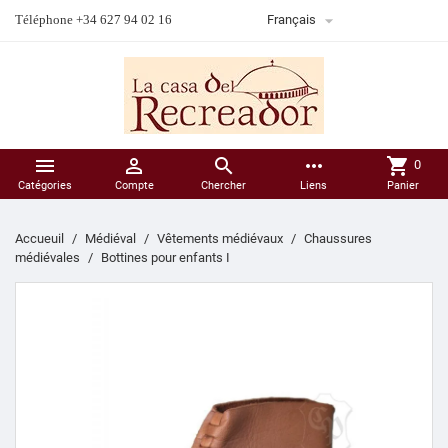

Téléphone +34 627 94 02 16
Français



more_horiz
shopping_cart
0
Catégories
Compte
Chercher
Liens
Panier
Accueuil
Médiéval
Vêtements médiévaux
Chaussures
médiévales
Bottines pour enfants I