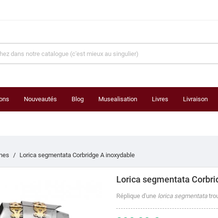
ons
Nouveautés
Blog
Musealisation
Livres
Livraison
nes
Lorica segmentata Corbridge A inoxydable
Lorica segmentata Corbri
Réplique d'une
lorica segmentata
tro