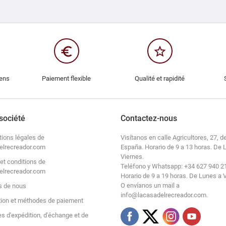
euro_symbol
star_border
iens
Paiement flexible
Qualité et rapidité
société
Contactez-nous
tions légales de
Visítanos en calle Agricultores, 27, de
elrecreador.com
España. Horario de 9 a 13 horas. De 
Viernes.
et conditions de
Teléfono y Whatsapp: +34 627 940 2
elrecreador.com
Horario de 9 a 19 horas. De Lunes a 
O envíanos un mail a
s de nous
info@lacasadelrecreador.com.
tion et méthodes de paiement
es d'expédition, d'échange et de