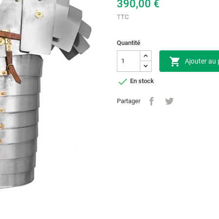
390,00 €
TTC
Quantité

Ajouter au 

En stock
Partager