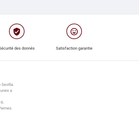
verified_user
sentiment_very_satisfied
Sécurité des donnés
Satisfaction garantie
 Sevilla.
Lunes a
16.
Viernes.