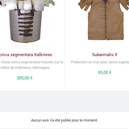
orica segmentata Kalkriese
Subarmalis II
e d'une
lorica segmentata
trouvée sur la
Protection en cuir pour
lorica segme
colline de Kalkriese, Allemagne.
Prix
95,00 €
Prix
305,00 €
Aucun avis n'a été publié pour le moment.