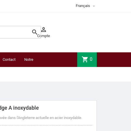

Français


Compte
shopping_cart
0
Contact
Notre
boutique
dge A inoxydable
uvée dans l'Angleterre actuelle en acier inoxydable.