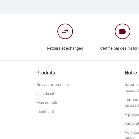
swap_horiz
label
Retours et échanges
Certifié par des histor
Produits
Notre 
Nouveaux produits
Informa
lacasad
plan du site
Termes 
Mon compte
lacasad
Identifiant
À propo
Factura
Politiqu
retour