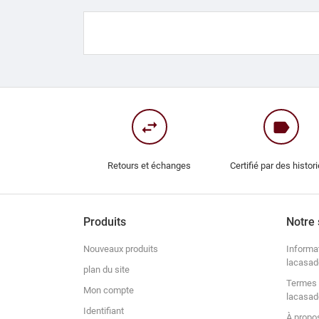
swap_horiz
label
Retours et échanges
Certifié par des histor
Produits
Notre 
Nouveaux produits
Informa
lacasad
plan du site
Termes 
Mon compte
lacasad
Identifiant
À propo