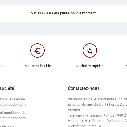
Aucun avis n'a été publié pour le moment.
euro_symbol
star_border
iens
Paiement flexible
Qualité et rapidité
société
Contactez-nous
tions légales de
Visítanos en calle Agricultores, 27, de
elrecreador.com
España. Horario de 9 a 13 horas. De 
Viernes.
et conditions de
Teléfono y Whatsapp: +34 627 940 2
elrecreador.com
Horario de 9 a 19 horas. De Lunes a 
O envíanos un mail a
s de nous