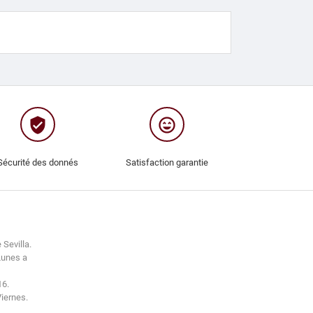
verified_user
sentiment_very_satisfied
Sécurité des donnés
Satisfaction garantie
 Sevilla.
Lunes a
16.
Viernes.