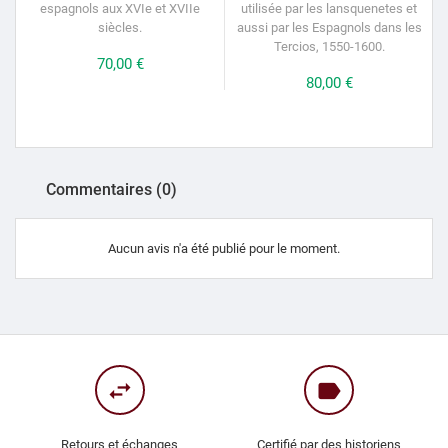
espagnols aux XVIe et XVIIe
utilisée par les lansquenetes et
siècles.
aussi par les Espagnols dans les
Tercios, 1550-1600.
Prix
70,00 €
q
Prix
80,00 €
e
Commentaires (0)
Aucun avis n'a été publié pour le moment.
swap_horiz
label
Retours et échanges
Certifié par des historiens