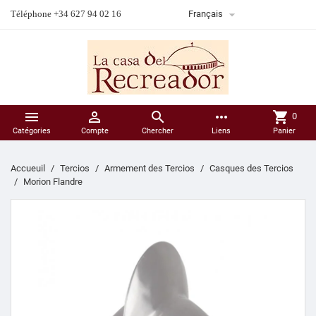

Téléphone +34 627 94 02 16
Français



more_horiz
shopping_cart
0
Catégories
Compte
Chercher
Liens
Panier
Accueuil
Tercios
Armement des Tercios
Casques des Tercios
Morion Flandre