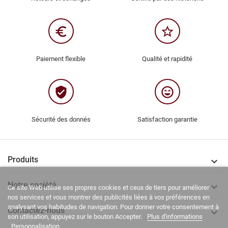
euro_symbol
star_border
Paiement flexible
Qualité et rapidité
verified_user
sentiment_very_satisfied
Sécurité des donnés
Satisfaction garantie
Produits

Notre société

Ce site Web utilise ses propres cookies et ceux de tiers pour améliorer
nos services et vous montrer des publicités liées à vos préférences en
analysant vos habitudes de navigation. Pour donner votre consentement à
Contactez-nous

son utilisation, appuyez sur le bouton Accepter.
Plus d'informations
Personnalisation