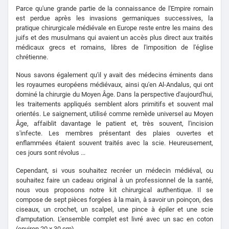
Parce qu'une grande partie de la connaissance de l'Empire romain
est perdue après les invasions germaniques successives, la
pratique chirurgicale médiévale en Europe reste entre les mains des
juifs et des musulmans qui avaient un accès plus direct aux traités
médicaux grecs et romains, libres de l'imposition de l'église
chrétienne.
Nous savons également qu'il y avait des médecins éminents dans
les royaumes européens médiévaux, ainsi qu'en Al-Andalus, qui ont
dominé la chirurgie du Moyen Âge. Dans la perspective d'aujourd'hui,
les traitements appliqués semblent alors primitifs et souvent mal
orientés. Le saignement, utilisé comme remède universel au Moyen
Âge, affaiblit davantage le patient et, très souvent, l'incision
s'infecte. Les membres présentant des plaies ouvertes et
enflammées étaient souvent traités avec la scie. Heureusement,
ces jours sont révolus ...
Cependant, si vous souhaitez recréer un médecin médiéval, ou
souhaitez faire un cadeau original à un professionnel de la santé,
nous vous proposons notre kit chirurgical authentique. Il se
compose de sept pièces forgées à la main, à savoir un poinçon, des
ciseaux, un crochet, un scalpel, une pince à épiler et une scie
d'amputation. L'ensemble complet est livré avec un sac en coton
(environ 20 x 30 cm).