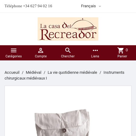

Téléphone +34 627 94 02 16
Français



more_horiz
shopping_cart
0
Catégories
Compte
Chercher
Liens
Panier
Accueuil
Médiéval
La vie quotidienne médiévale
Instruments
chirurgicaux médiévaux I