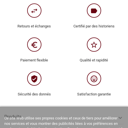
swap_horiz
label
Retours et échanges
Certifié par des historiens
euro_symbol
star_border
Paiement flexible
Qualité et rapidité
verified_user
sentiment_very_satisfied
Sécurité des donnés
Satisfaction garantie
Produits

Ce site Web utilise ses propres cookies et ceux de tiers pour améliorer
nos services et vous montrer des publicités liées à vos préférences en