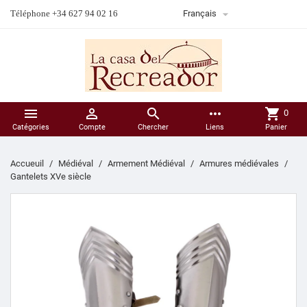

Téléphone +34 627 94 02 16
Français



more_horiz
shopping_cart
0
Catégories
Compte
Chercher
Liens
Panier
Accueuil
Médiéval
Armement Médiéval
Armures médiévales
Gantelets XVe siècle