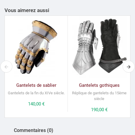
Vous aimerez aussi
Gantelets de sablier
Gantelets gothiques
Gantelets de la fin du XIVe siècle.
Réplique de gantelets du 15ème
siècle
Prix
140,00 €
Prix
190,00 €
Commentaires (0)