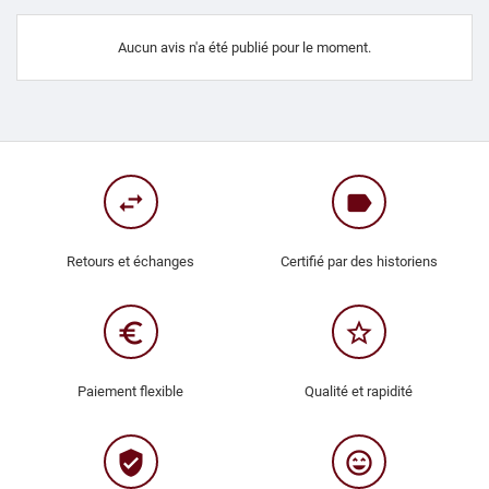
Aucun avis n'a été publié pour le moment.
swap_horiz
label
Retours et échanges
Certifié par des historiens
euro_symbol
star_border
Paiement flexible
Qualité et rapidité
verified_user
sentiment_very_satisfied