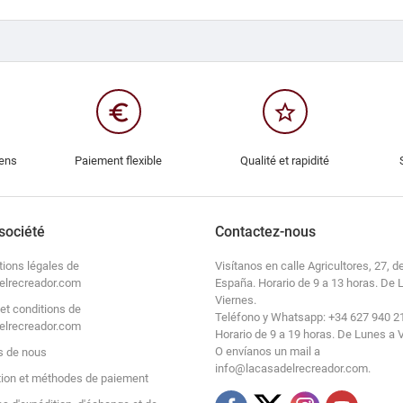
euro_symbol
star_border
iens
Paiement flexible
Qualité et rapidité
société
Contactez-nous
tions légales de
Visítanos en calle Agricultores, 27, de
elrecreador.com
España. Horario de 9 a 13 horas. De 
Viernes.
et conditions de
Teléfono y Whatsapp: +34 627 940 2
elrecreador.com
Horario de 9 a 19 horas. De Lunes a 
O envíanos un mail a
s de nous
info@lacasadelrecreador.com.
tion et méthodes de paiement