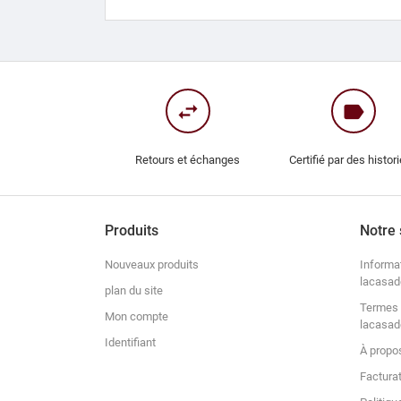
swap_horiz
label
Retours et échanges
Certifié par des histor
Produits
Notre 
Nouveaux produits
Informa
lacasad
plan du site
Termes 
Mon compte
lacasad
Identifiant
À propo
Factura