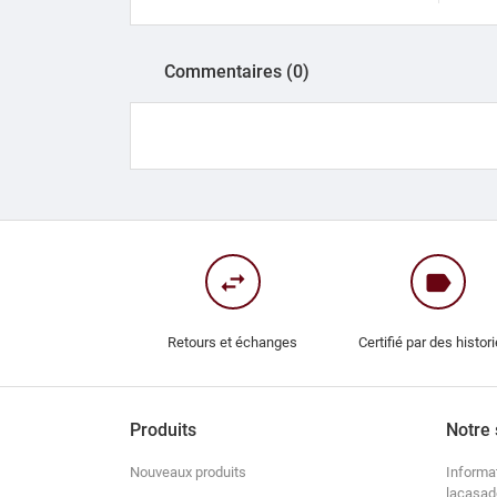
Commentaires (0)
swap_horiz
label
Retours et échanges
Certifié par des histor
Produits
Notre 
Nouveaux produits
Informa
lacasad