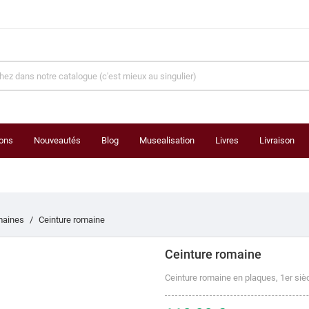
ons
Nouveautés
Blog
Musealisation
Livres
Livraison
maines
Ceinture romaine
Ceinture romaine
Ceinture romaine en plaques, 1er siè