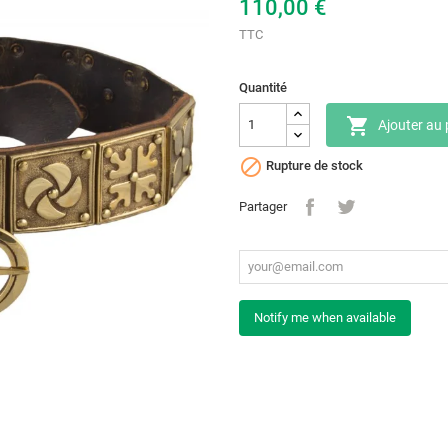
110,00 €
TTC
Quantité

Ajouter au 

Rupture de stock
Partager
Notify me when available