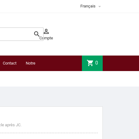

Français


Compte
shopping_cart
0
Contact
Notre
boutique
cle après JC.