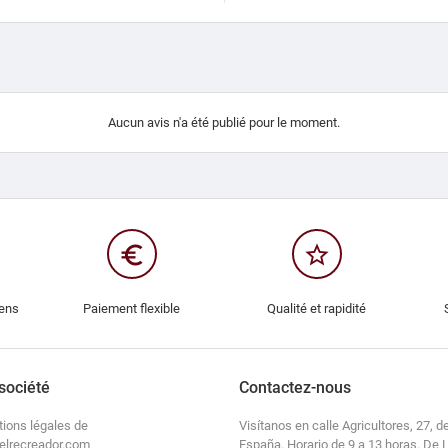
Aucun avis n'a été publié pour le moment.
euro_symbol
star_border
iens
Paiement flexible
Qualité et rapidité
société
Contactez-nous
tions légales de
Visítanos en calle Agricultores, 27, de
elrecreador.com
España. Horario de 9 a 13 horas. De 