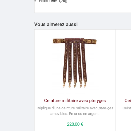
Poids : env. 1,2kg
Vous aimerez aussi
Ceinture militaire avec pteryges
Cei
Réplique d'une ceinture militaire avec
pteruges
Ceint
amovibles. En or ou en argent.
Prix
220,00 €