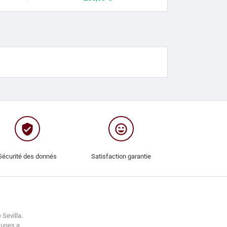
verified_user
sentiment_very_satisfied
Sécurité des donnés
Satisfaction garantie
 Sevilla.
Lunes a