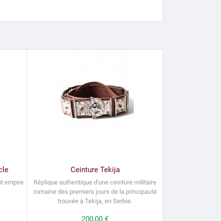
cle
Ceinture Tekija
ut empire
Réplique authentique d'une ceinture militaire
romaine des premiers jours de la principauté
trouvée à Tekija, en Serbie.
Prix
200,00 €