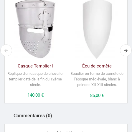
Casque Templier I
Écu de comète
Réplique d'un casque de chevalier
Bouclier en forme de
comète
de
templier daté de la fin du 12ème
l'époque médiévale, blanc à
siècle.
peindre.
XII-XIII siècles.
Prix
140,00 €
Prix
85,00 €
Commentaires (0)