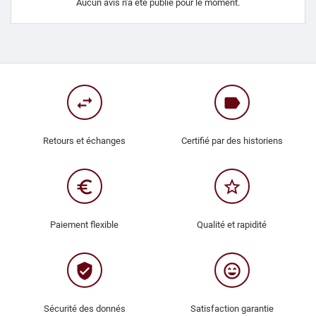
Aucun avis n'a été publié pour le moment.
swap_horiz
label
Retours et échanges
Certifié par des historiens
euro_symbol
star_border
Paiement flexible
Qualité et rapidité
verified_user
sentiment_very_satisfied
Sécurité des donnés
Satisfaction garantie