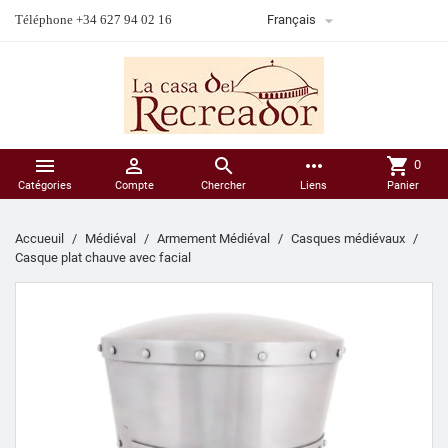

Téléphone +34 627 94 02 16
Français



more_horiz
shopping_cart
0
Catégories
Compte
Chercher
Liens
Panier
Accueuil
Médiéval
Armement Médiéval
Casques médiévaux
Casque plat chauve avec facial