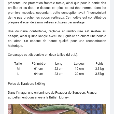
présente une protection frontale totale, ainsi que pour la partie des
oreilles et du dos.
Le dessus est plat, ce qui était normal dans les
premiers modèles, cependant cette conception avait l'inconvénient
de ne pas cracher les coups verticaux.
Ce modèle est constitué de
plaques d'acier de 2 mm, reliées et fixées par rivetage.
Une doublure confortable, réglable et rembourrée est rivetée au
casque, ainsi qu'une sangle avec une jugulaire en cuir et une boucle
en laiton.
Un casque de haute qualité pour une reconstitution
historique.
Ce casque est disponible en deux tailles (M et L):
Taille
Périmètre
Long
Largeur
Poids
M
61 cm
22 cm
19 cm
3,3 kg
L
64 cm
23 cm
20 cm
3,5 kg
Poids de livraison: 3,60 kg
Dans l'image, une enluminure du Psautier de Suneson, France,
actuellement conservée à la British Library: