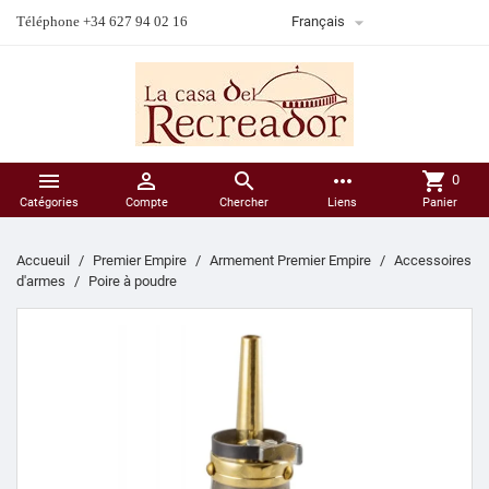

Téléphone +34 627 94 02 16
Français



more_horiz
shopping_cart
0
Catégories
Compte
Chercher
Liens
Panier
Accueuil
Premier Empire
Armement Premier Empire
Accessoires
d'armes
Poire à poudre