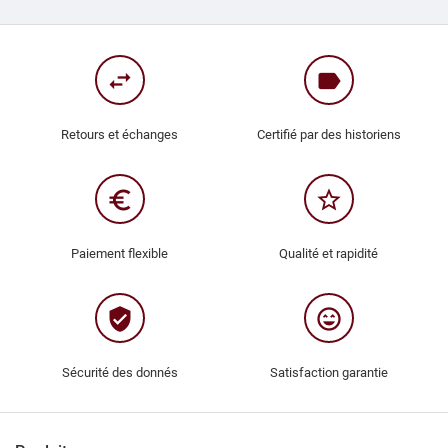
swap_horiz
label
Retours et échanges
Certifié par des historiens
euro_symbol
star_border
Paiement flexible
Qualité et rapidité
verified_user
sentiment_very_satisfied
Sécurité des donnés
Satisfaction garantie