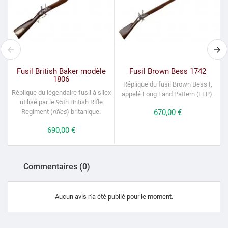
Fusil British Baker modèle
Fusil Brown Bess 1742
1806
Réplique du fusil Brown Bess I,
Réplique du légendaire fusil à silex
appelé Long Land Pattern (LLP).
utilisé par le 95th British Rifle
Regiment (
rifles
) britanique.
Prix
670,00 €
Prix
690,00 €
Commentaires (0)
Aucun avis n'a été publié pour le moment.