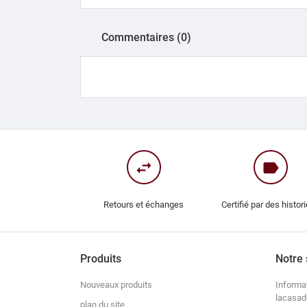
Commentaires (0)
swap_horiz
label
Retours et échanges
Certifié par des histor
Produits
Notre 
Nouveaux produits
Informa
lacasad
plan du site