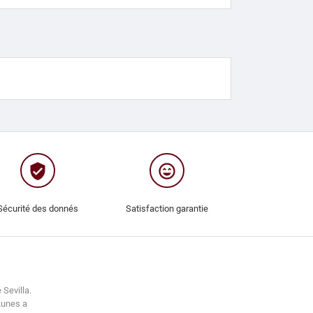
verified_user
sentiment_very_satisfied
Sécurité des donnés
Satisfaction garantie
 Sevilla.
Lunes a