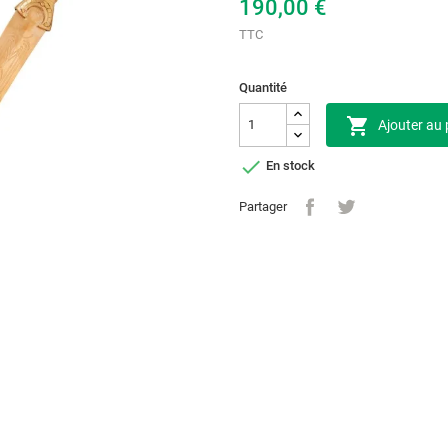
190,00 €
TTC
Quantité

Ajouter au 

En stock
Partager