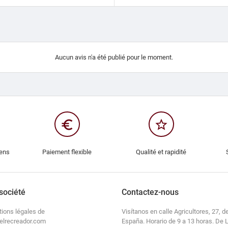
Aucun avis n'a été publié pour le moment.
euro_symbol
star_border
iens
Paiement flexible
Qualité et rapidité
société
Contactez-nous
tions légales de
Visítanos en calle Agricultores, 27, de
elrecreador.com
España. Horario de 9 a 13 horas. De 