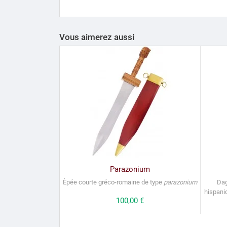
Vous aimerez aussi
Parazonium
Èpée courte gréco-romaine
de type
p
arazonium
Dag
hispani
Prix
100,00 €