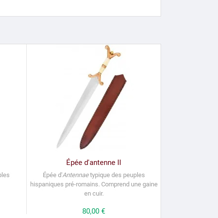
Épée d'antenne II
ples
Épée d'
Antennae
typique des peuples
hispaniques pré-romains.
Comprend une gaine
en cuir.
Prix
80,00 €