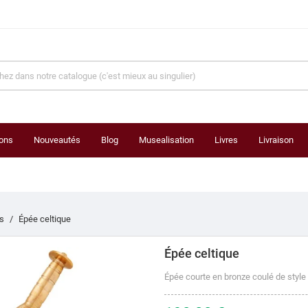
ons
Nouveautés
Blog
Musealisation
Livres
Livraison
s
Épée celtique
Épée celtique
Épée courte en bronze coulé de style 