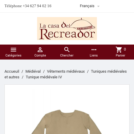

Téléphone +34 627 94 02 16
Français



more_horiz
shopping_cart
0
Catégories
Compte
Chercher
Liens
Panier
Accueuil
Médiéval
Vêtements médiévaux
Tuniques médiévales
et autres
Tunique médiévale IV