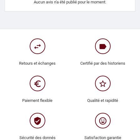
Aucun avis n'a été publié pour le moment.
swap_horiz
label
Retours et échanges
Certifié par des historiens
euro_symbol
star_border
Paiement flexible
Qualité et rapidité
verified_user
sentiment_very_satisfied
Sécurité des donnés
Satisfaction garantie