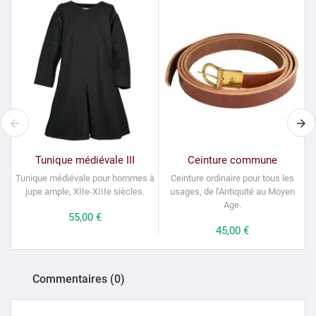
Tunique médiévale III
Ceinture commune
Tunique médiévale pour hommes à
Ceinture ordinaire pour tous les
jupe ample, XIIe-XIIIe siècles.
usages, de l'Antiquité au Moyen
Age.
Prix
55,00 €
Prix
45,00 €
Commentaires (0)