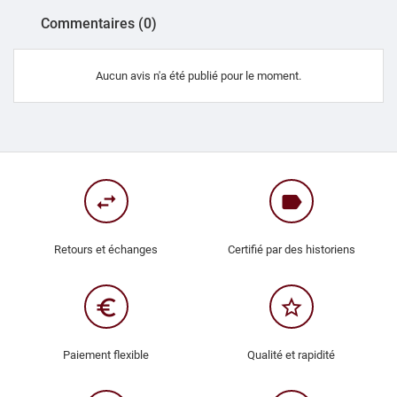
Commentaires (0)
Aucun avis n'a été publié pour le moment.
swap_horiz
label
Retours et échanges
Certifié par des historiens
euro_symbol
star_border
Paiement flexible
Qualité et rapidité