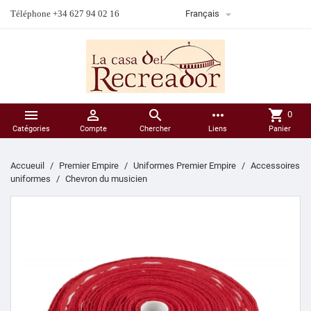

Téléphone +34 627 94 02 16
Français



more_horiz
shopping_cart
0
Catégories
Compte
Chercher
Liens
Panier
Accueuil
Premier Empire
Uniformes Premier Empire
Accessoires
uniformes
Chevron du musicien