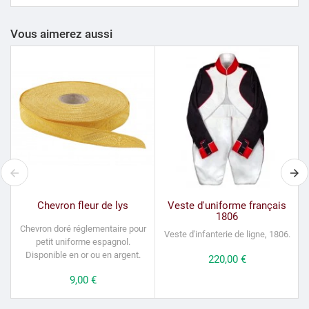
Vous aimerez aussi
Chevron fleur de lys
Veste d'uniforme français
1806
Chevron doré réglementaire pour
Veste d'infanterie de ligne, 1806.
petit uniforme espagnol.
Disponible en or ou en argent.
Prix
220,00 €
Prix
9,00 €