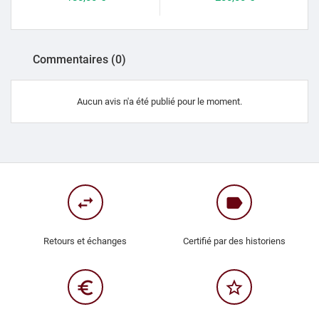
Commentaires (0)
Aucun avis n'a été publié pour le moment.
swap_horiz
label
Retours et échanges
Certifié par des historiens
euro_symbol
star_border