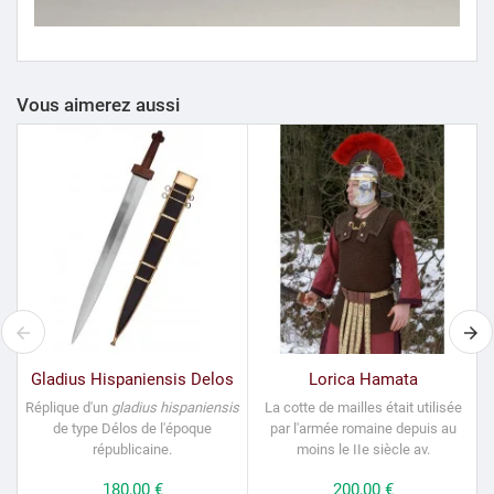
Vous aimerez aussi
Gladius Hispaniensis Delos
Lorica Hamata
Réplique d'un
gladius hispaniensis
La cotte de mailles était utilisée
de type Délos de l'époque
par l'armée romaine depuis au
1
républicaine.
moins le IIe siècle av.
Prix
180,00 €
Prix
200,00 €