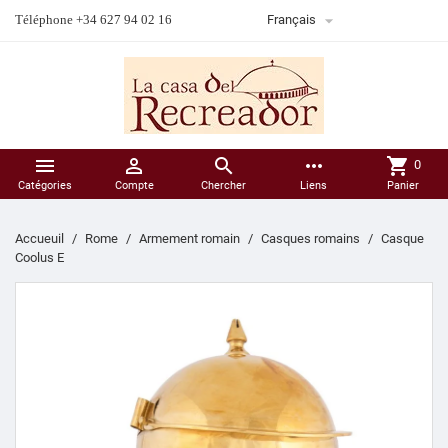

Téléphone +34 627 94 02 16
Français



more_horiz
shopping_cart
0
Catégories
Compte
Chercher
Liens
Panier
Accueuil
Rome
Armement romain
Casques romains
Casque
Coolus E