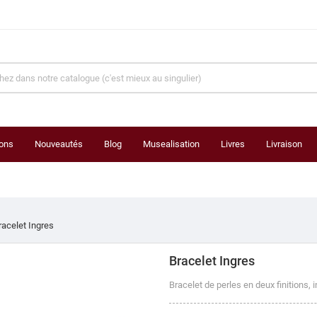
ons
Nouveautés
Blog
Musealisation
Livres
Livraison
racelet Ingres
Bracelet Ingres
Bracelet de perles en deux finitions, i