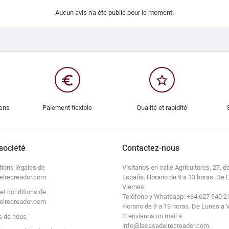
Aucun avis n'a été publié pour le moment.
euro_symbol
star_border
iens
Paiement flexible
Qualité et rapidité
société
Contactez-nous
tions légales de
Visítanos en calle Agricultores, 27, de
elrecreador.com
España. Horario de 9 a 13 horas. De 
Viernes.
et conditions de
Teléfono y Whatsapp: +34 627 940 2
elrecreador.com
Horario de 9 a 19 horas. De Lunes a 
O envíanos un mail a
s de nous
info@lacasadelrecreador.com.