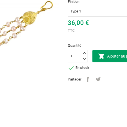
Finition
36,00 €
TTC
Quantité

Ajouter au 

En stock
Partager