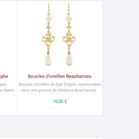
èphe
Boucles d'oreilles Beauharnais
pire,
Boucles d'oreilles de type Empire, représentées
ne Marie-
dans une gravure de Hortense Beauharnais.
Prix
19,00 €