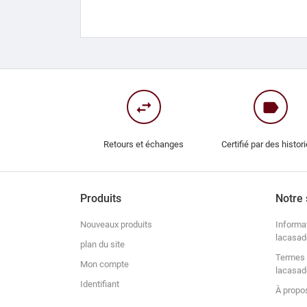
swap_horiz
label
Retours et échanges
Certifié par des histor
Produits
Notre 
Nouveaux produits
Informa
lacasad
plan du site
Termes 
Mon compte
lacasad
Identifiant
À propo