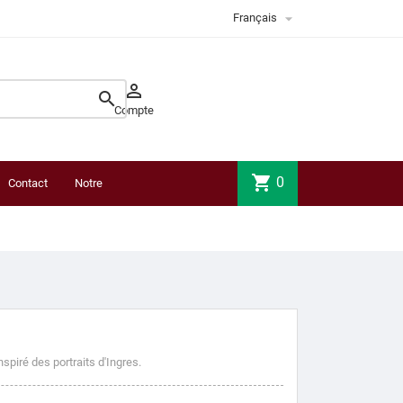

Français


Compte
shopping_cart
0
Contact
Notre
boutique
nspiré des portraits d'Ingres.