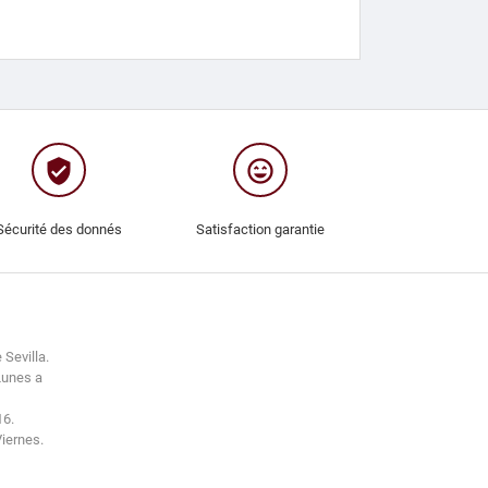
verified_user
sentiment_very_satisfied
Sécurité des donnés
Satisfaction garantie
 Sevilla.
Lunes a
16.
Viernes.