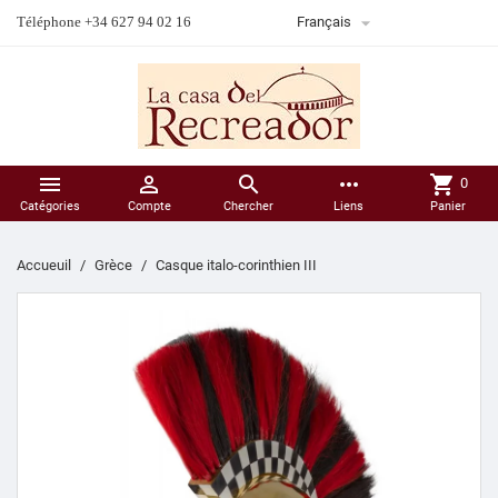

Téléphone +34 627 94 02 16
Français



more_horiz
shopping_cart
0
Catégories
Compte
Chercher
Liens
Panier
Accueuil
Grèce
Casque italo-corinthien III