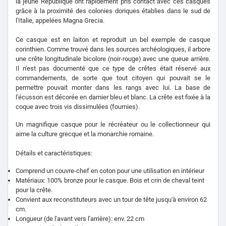
la jeune République ont rapidement pris contact avec ces casques
grâce à la proximité des colonies doriques établies dans le sud de
l'Italie, appelées Magna Grecia.
Ce casque est en laiton et reproduit un bel exemple de casque
corinthien.
Comme trouvé dans les sources archéologiques, il arbore
une crête longitudinale bicolore (noir-rouge) avec une queue arrière.
Il n'est pas documenté que ce type de crêtes était réservé aux
commandements, de sorte que tout citoyen qui pouvait se le
permettre pouvait monter dans les rangs avec lui. La base de
l'écusson est décorée en damier bleu et blanc. La crête est fixée à la
coque avec trois vis dissimulées (fournies).
Un magnifique casque pour le récréateur ou le collectionneur qui
aime la culture grecque et la monarchie romaine.
Détails et caractéristiques:
Comprend un couvre-chef en coton pour une utilisation en intérieur
Matériaux: 100% bronze pour le casque. Bois et crin de cheval teint
pour la crête.
Convient aux reconstituteurs avec un tour de tête jusqu'à environ 62
cm.
Longueur (de l'avant vers l'arrière): env. 22 cm