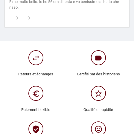
Elmo molto bello. Io ho 56 cm di testa e va benissimo si testa che
naso.
0
0
swap_horiz
label
Retours et échanges
Certifié par des historiens
euro_symbol
star_border
Paiement flexible
Qualité et rapidité
verified_user
sentiment_very_satisfied