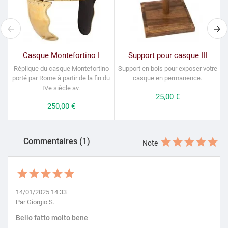
Casque Montefortino I
Support pour casque III
Réplique du casque Montefortino
Support en bois pour exposer votre
porté par Rome à partir de la fin du
casque en permanence.
IVe siècle av.
Prix
25,00 €
Prix
250,00 €
Commentaires (1)
Note
14/01/2025 14:33
Par Giorgio S.
Bello fatto molto bene